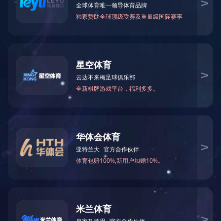

当前您所在的位置：
米兰体育-米兰（中国）官网
>
大促6
2021

618
多少张
了
智慧医
2021
