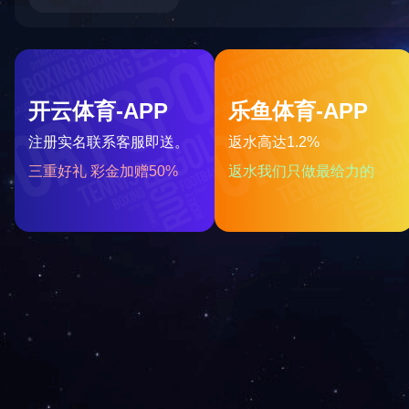
技术及服务
服务热线电话： 010-82603343 分机 8658
关于我们
产品及服务
解决方案
公司简介
系统集成
按业务查询
米兰体育
孵化器
按行业查询
软件产品
按规模查询
硬件产品
按产品查询
租赁和MA服务