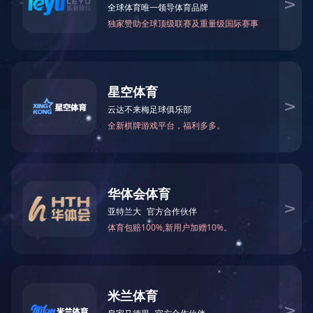

当前您所在的位置：
米兰体育-米兰（中国）官网
>
机
自主研发SD-WAN网关
－
机架式
F-3
－
桌面式
F-3
关于我们
产品及服务
解决方案
公司简介
系统集成
按业务查询
米兰体育
孵化器
按行业查询
软件产品
按规模查询