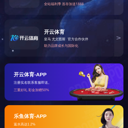
企业、
了
东方森
2026

项目背
部署，
了
当前页:1/41/总记录:20