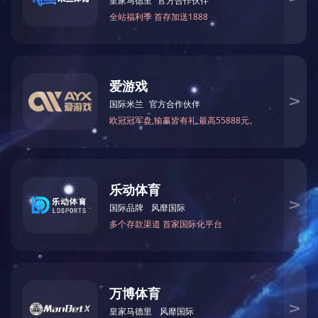
2026

近日，
头部运
了
东方森
2026

近日，
型的深
了
AI 
2026

3月2