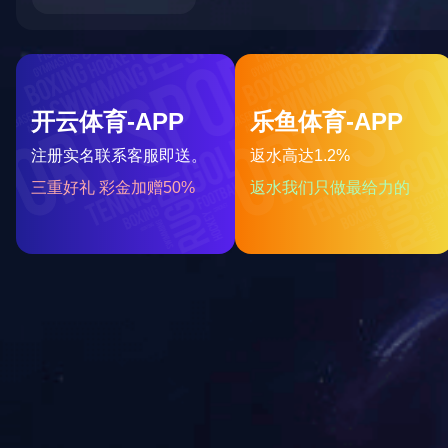
御风2288HV6：通用算力核心底座
1️⃣ 灵活拓展 · 随需而变
2U紧凑空间搭载2颗英特尔® 至强® 可扩展处理器
16/32条DDR4内存插槽，最大支持8TB内存容量
多规格硬盘与NVMe SSD灵活组合，80T海量存储
14个PCIe扩展槽，为未来业务增长预留充足扩展空
2️⃣ 稳定可靠 · 永不停机