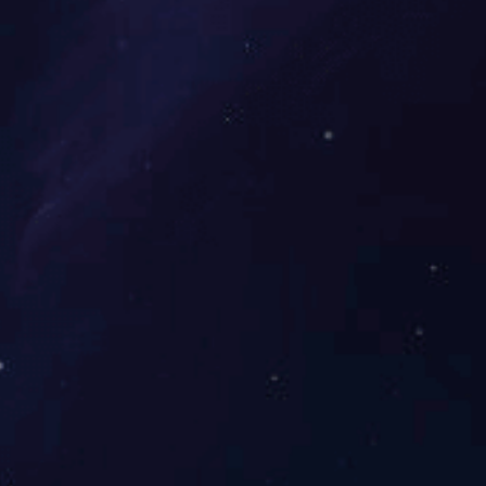
度赋能五大核心场景：
的实时汇聚与智能分析，为决策提供数据支撑；
号灯优化算法，提升道路通行效率；
现多部门高效协同联动；
驾驶和智能网联汽车场景保驾护航；
输出，保障公众出行信息获取体验。
坚持以自主创新为核心驱动力，以高可靠、高性能、高安全的产品标
家级关键基础设施领域获得权威认可，也为国产服务器在智慧交通行
，那是东方森太人守护数字中国交通动脉的承诺。未来，我们将继续以