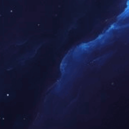
各类机房环境
续性
动脉
障密钥安全
家关键信息基础设施