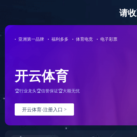
米兰体育
米兰体育