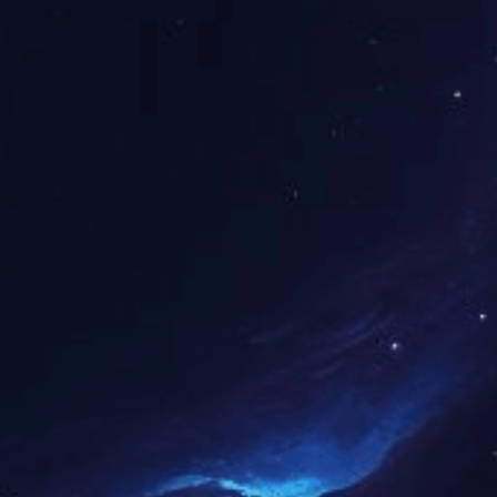
散热领先的整机设计，支持5~40℃宽温运行，适应
全模块热插拔设计，维护升级无需停机，保障业务连
7×24小时稳定运行认证，以电信级可靠性守护交通
3️⃣ 安全可信 · 国密合规
内置基于量子特性的超高速随机数发生器，从源头保
严格遵循《可信计算密码支撑平台功能与接口规范》
为交通云平台构建最高等级的安全计算环境，守护国