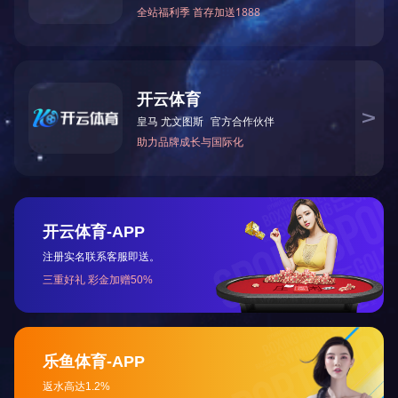
5️⃣
更高安全支持
内置量子特性超高速随机数发生器，密钥生成更
国产化可信根+《可信计算密码支撑平台功能
6️⃣
更高存算一体创新架构支持
全面支持存算一体AI加速卡，单卡算力256 TO
100路以上摄像头实时解析，每路可加载35+
东方森太承诺
从“可用”到“好用”，从“好用”
下一篇
：
东方森太集团出品御风服务器助力云南某电力
上一篇
：
东方森太携手百度助力北京某金融银行机构国