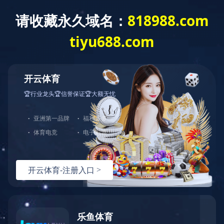
米兰体育
米兰体育