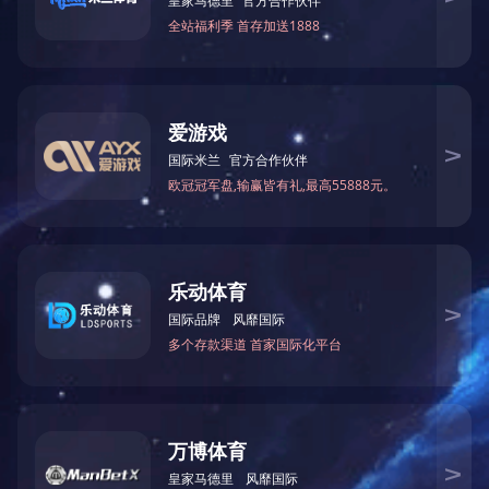
1️⃣
性能卓越 强大高效
双路海光5000系列，整机最大32核；16根D
2️⃣
严苛测试 可靠稳定
通过MTBF权威检测、中国强制性产品认证（3
3️⃣
配置丰富 极致扩展
前置12块3.5/2.5英寸硬盘+后置4块2.5英
4️⃣
易于维护 安全稳定
国产固件+Web可视化，故障组件1分钟定位
1+1冗余电源+智能调速风扇，全方位散热优