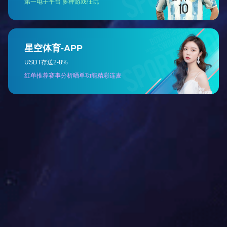
【核心定位】
通用算力核心底座
灵活拓展
：
2U空间支持2颗英特尔® 至强® 可扩展处
多元扩展需求。
稳定可靠
：散热领先的整机设计，支持
5~40℃宽
安全可信：支持基于量子特性的超高速随机数发生器
✨
御风
2288HV
7系列