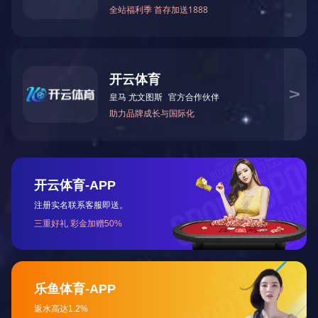
【核心定位】
通用算力核心底座
灵活拓展
：
2U空间支持2颗鲲鹏920处理器，单CPU
稳定可靠
：散热领先的整机设计，支持
5~40℃宽
安全可信
：搭载全国产安全可控
BMC/BIOS，
✨
御风
R2280H4
系列