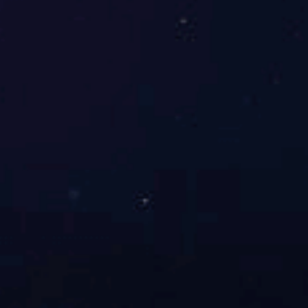
✨
御风
2288HV
7-A系列
【核心定位】
通用算力核心底座
灵活拓展
：
2U空间基于AMD EPYCTM 9004系列
需求。
️
稳定可靠
：基于人性化设计理念，整套系统可实现免
安全可信：支持基于量子特性的超高速随机数发生器